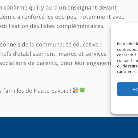
 confirme qu’il y aura un enseignant devant
cadémie a renforcé les équipes, notamment avec
obilisation des listes complémentaires.
rsonnels de la communauté éducative :
Pour offrir 
cookies pou
hefs d’établissement, maires et services
consentir à
comportement
ssociations de parents, pour leur engagement
ou de retire
caractéristi
AC
s familles de Haute-Savoie !
U MIGHT ALSO LIKE
of the following