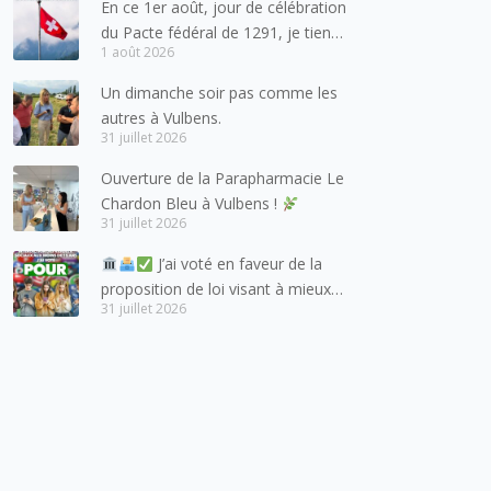
En ce 1er août, jour de célébration
du Pacte fédéral de 1291, je tiens
1 août 2026
à adresser mes meilleures
salutations à nos voisins et amis
Un dimanche soir pas comme les
suisses, et plus particulièrement
autres à Vulbens.
aux habitants du bassin genevois
31 juillet 2026
et de l’arc lémanique, avec
Ouverture de la Parapharmacie Le
lesquels la Haute-Savoie
Chardon Bleu à Vulbens !
entretient des liens étroits et
31 juillet 2026
quotidiens.
J’ai voté en faveur de la
proposition de loi visant à mieux
31 juillet 2026
protéger les mineurs des risques
liés à l’utilisation des réseaux
sociaux.