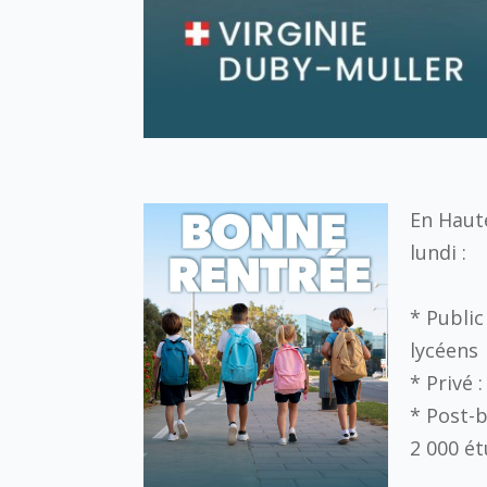
En Haute
lundi :
* Public
lycéens
* Privé 
* Post-b
2 000 ét