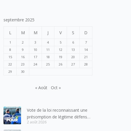
septembre 2025
L
M
M
J
V
S
D
1
2
3
4
5
6
7
8
9
10
11
12
13
14
15
16
17
18
19
20
21
22
23
24
25
26
27
28
29
30
« Août
Oct »
Vote de la loi reconnaissant une
présomption de légitime défense
2 août 2026
pour les forces de l’ordre