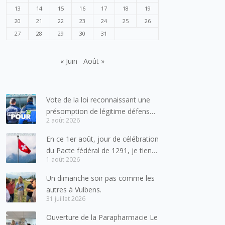
13
14
15
16
17
18
19
20
21
22
23
24
25
26
27
28
29
30
31
« Juin
Août »
Vote de la loi reconnaissant une
présomption de légitime défense
2 août 2026
pour les forces de l’ordre
En ce 1er août, jour de célébration
du Pacte fédéral de 1291, je tiens
1 août 2026
à adresser mes meilleures
salutations à nos voisins et amis
Un dimanche soir pas comme les
suisses, et plus particulièrement
autres à Vulbens.
aux habitants du bassin genevois
31 juillet 2026
et de l’arc lémanique, avec
Ouverture de la Parapharmacie Le
lesquels la Haute-Savoie