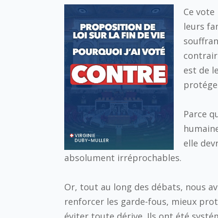
Ce vote 
leurs f
souffran
contrair
est de l
protége
Parce qu
humaine
elle dev
absolument irréprochables.
Or, tout au long des débats, nous
renforcer les garde-fous, mieux prot
éviter toute dérive. Ils ont été syst