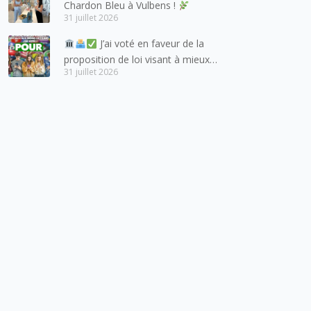
Chardon Bleu à Vulbens !
entretient des liens étroits et
31 juillet 2026
quotidiens.
J’ai voté en faveur de la
proposition de loi visant à mieux
31 juillet 2026
protéger les mineurs des risques
liés à l’utilisation des réseaux
sociaux.