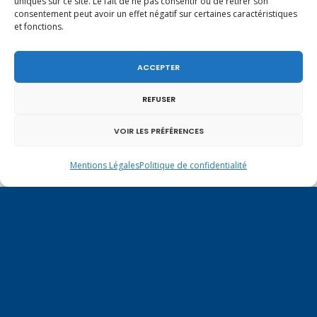
uniques sur ce site. Le fait de ne pas consentir ou de retirer son
consentement peut avoir un effet négatif sur certaines caractéristiques
Vote de la loi reconnaissant une présomption de
et fonctions.
légitime défense pour les forces de l’ordre
ACCEPTER
REFUSER
VOIR LES PRÉFÉRENCES
Mentions Légales
Politique de confidentialité
En ce 1er août, jour de célébration du Pacte
fédéral de 1291, je tiens à adresser mes meilleures
salutations à nos voisins et amis suisses, et plus