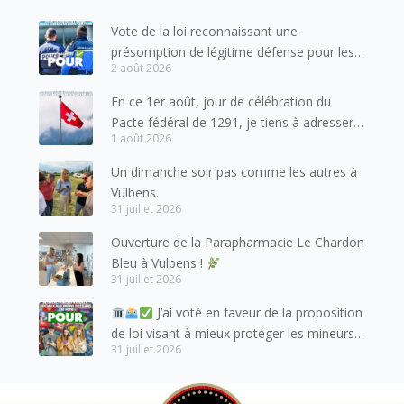
Vote de la loi reconnaissant une
présomption de légitime défense pour les
2 août 2026
forces de l’ordre
En ce 1er août, jour de célébration du
Pacte fédéral de 1291, je tiens à adresser
1 août 2026
mes meilleures salutations à nos voisins et
amis suisses, et plus particulièrement aux
Un dimanche soir pas comme les autres à
habitants du bassin genevois et de l’arc
Vulbens.
lémanique, avec lesquels la Haute-Savoie
31 juillet 2026
entretient des liens étroits et quotidiens.
Ouverture de la Parapharmacie Le Chardon
Bleu à Vulbens !
31 juillet 2026
J’ai voté en faveur de la proposition
de loi visant à mieux protéger les mineurs
31 juillet 2026
des risques liés à l’utilisation des réseaux
sociaux.