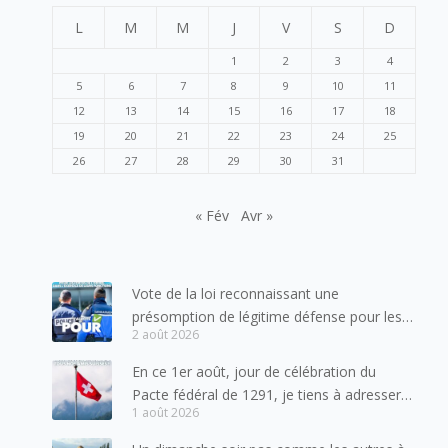
L
M
M
J
V
S
D
1
2
3
4
5
6
7
8
9
10
11
12
13
14
15
16
17
18
19
20
21
22
23
24
25
26
27
28
29
30
31
« Fév
Avr »
Vote de la loi reconnaissant une
présomption de légitime défense pour les
2 août 2026
forces de l’ordre
En ce 1er août, jour de célébration du
Pacte fédéral de 1291, je tiens à adresser
1 août 2026
mes meilleures salutations à nos voisins et
amis suisses, et plus particulièrement aux