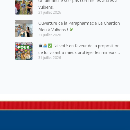
Un dimanche soir pas comme les autres à
habitants du bassin genevois et de l’arc
Vulbens.
lémanique, avec lesquels la Haute-Savoie
31 juillet 2026
entretient des liens étroits et quotidiens.
Ouverture de la Parapharmacie Le Chardon
Bleu à Vulbens !
31 juillet 2026
J’ai voté en faveur de la proposition
de loi visant à mieux protéger les mineurs
31 juillet 2026
des risques liés à l’utilisation des réseaux
sociaux.