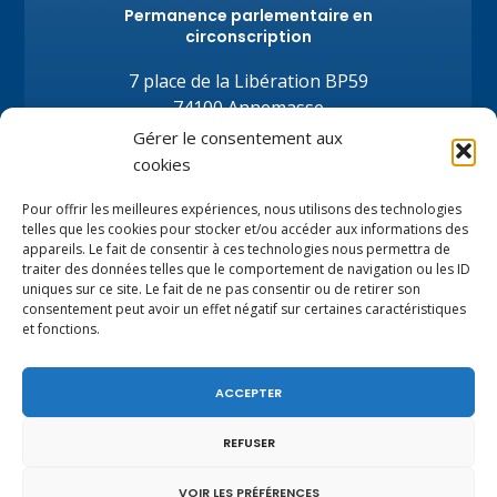
Permanence parlementaire en
circonscription
7 place de la Libération BP59
74100 Annemasse
Tél.
+33 (0)4.50.80.35.02
Gérer le consentement aux
depute@virginiedubymuller.fr
cookies
Pour offrir les meilleures expériences, nous utilisons des technologies
telles que les cookies pour stocker et/ou accéder aux informations des
appareils. Le fait de consentir à ces technologies nous permettra de
traiter des données telles que le comportement de navigation ou les ID
uniques sur ce site. Le fait de ne pas consentir ou de retirer son
consentement peut avoir un effet négatif sur certaines caractéristiques
et fonctions.
ACCEPTER
REFUSER
VOIR LES PRÉFÉRENCES