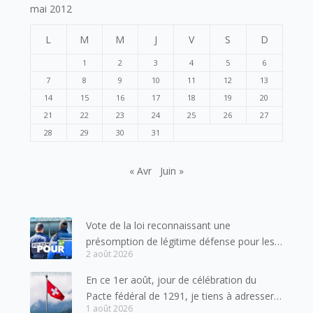
mai 2012
L
M
M
J
V
S
D
1
2
3
4
5
6
7
8
9
10
11
12
13
14
15
16
17
18
19
20
21
22
23
24
25
26
27
28
29
30
31
« Avr
Juin »
Vote de la loi reconnaissant une
présomption de légitime défense pour les
2 août 2026
forces de l’ordre
En ce 1er août, jour de célébration du
Pacte fédéral de 1291, je tiens à adresser
1 août 2026
mes meilleures salutations à nos voisins et