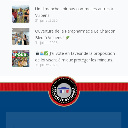
amis suisses, et plus particulièrement aux
Un dimanche soir pas comme les autres à
habitants du bassin genevois et de l’arc
Vulbens.
lémanique, avec lesquels la Haute-Savoie
31 juillet 2026
entretient des liens étroits et quotidiens.
Ouverture de la Parapharmacie Le Chardon
Bleu à Vulbens !
31 juillet 2026
J’ai voté en faveur de la proposition
de loi visant à mieux protéger les mineurs
31 juillet 2026
des risques liés à l’utilisation des réseaux
sociaux.