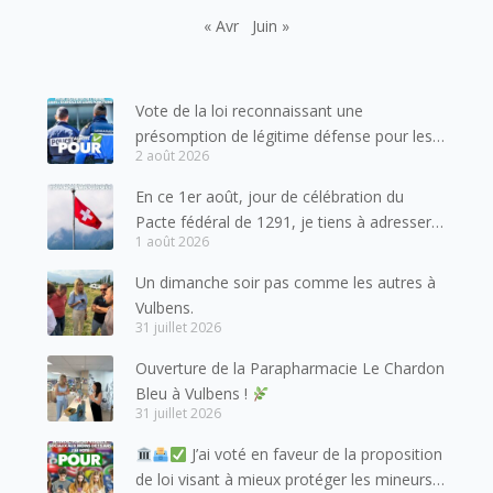
« Avr
Juin »
Vote de la loi reconnaissant une
présomption de légitime défense pour les
2 août 2026
forces de l’ordre
En ce 1er août, jour de célébration du
Pacte fédéral de 1291, je tiens à adresser
1 août 2026
mes meilleures salutations à nos voisins et
amis suisses, et plus particulièrement aux
Un dimanche soir pas comme les autres à
habitants du bassin genevois et de l’arc
Vulbens.
lémanique, avec lesquels la Haute-Savoie
31 juillet 2026
entretient des liens étroits et quotidiens.
Ouverture de la Parapharmacie Le Chardon
Bleu à Vulbens !
31 juillet 2026
J’ai voté en faveur de la proposition
de loi visant à mieux protéger les mineurs