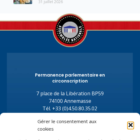
31 juillet 2026
des risques liés à l’utilisation des réseaux
sociaux.
Permanence parlementaire en
circonscription
7 place de la Libération BP59
74100 Annemasse
Tél.
+33 (0)4.50.80.35.02
depute@virginiedubymuller.fr
Gérer le consentement aux
cookies