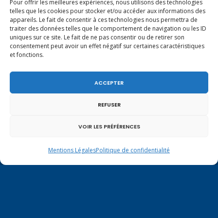
Pour offrir les meilleures expériences, nous utilisons des technologies
telles que les cookies pour stocker et/ou accéder aux informations des
appareils. Le fait de consentir à ces technologies nous permettra de
traiter des données telles que le comportement de navigation ou les ID
uniques sur ce site. Le fait de ne pas consentir ou de retirer son
consentement peut avoir un effet négatif sur certaines caractéristiques
et fonctions.
ACCEPTER
REFUSER
Mentions légales
|
Politique de confidentialité
VOIR LES PRÉFÉRENCES
Mentions Légales
Politique de confidentialité
Contactez-moi à Paris
126 rue de l’Université
75007 PARIS
Tél.
01.40.63.72.33
virginie.duby-muller@assemblee-