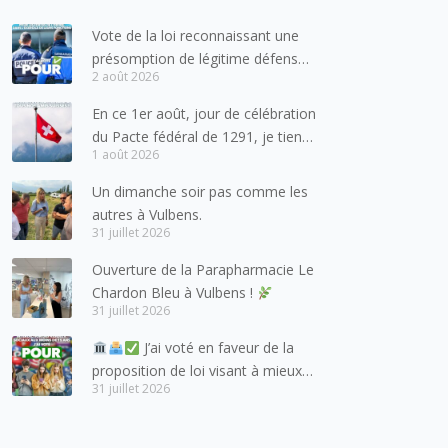
Vote de la loi reconnaissant une
présomption de légitime défense
2 août 2026
pour les forces de l’ordre
En ce 1er août, jour de célébration
du Pacte fédéral de 1291, je tiens
1 août 2026
à adresser mes meilleures
salutations à nos voisins et amis
Un dimanche soir pas comme les
suisses, et plus particulièrement
autres à Vulbens.
aux habitants du bassin genevois
31 juillet 2026
et de l’arc lémanique, avec
Ouverture de la Parapharmacie Le
lesquels la Haute-Savoie
Chardon Bleu à Vulbens !
entretient des liens étroits et
31 juillet 2026
quotidiens.
J’ai voté en faveur de la
proposition de loi visant à mieux
31 juillet 2026
protéger les mineurs des risques
liés à l’utilisation des réseaux
sociaux.