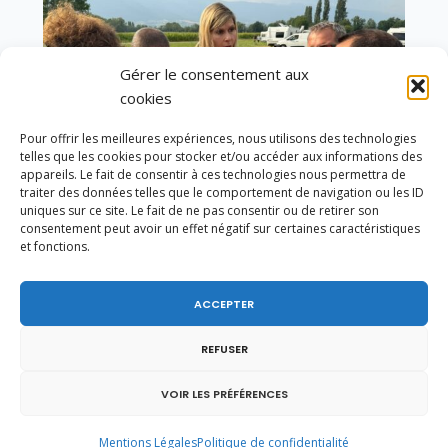
Gérer le consentement aux
cookies
Pour offrir les meilleures expériences, nous utilisons des technologies
telles que les cookies pour stocker et/ou accéder aux informations des
appareils. Le fait de consentir à ces technologies nous permettra de
traiter des données telles que le comportement de navigation ou les ID
uniques sur ce site. Le fait de ne pas consentir ou de retirer son
consentement peut avoir un effet négatif sur certaines caractéristiques
et fonctions.
Un dimanche soir pas comme les autres à
Vulbens.
ACCEPTER
REFUSER
VOIR LES PRÉFÉRENCES
janvier 2013
Mentions Légales
Politique de confidentialité
L
M
M
J
V
S
D