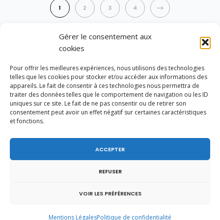
NEXT
1
2
3
4
Gérer le consentement aux
cookies
février 2013
Pour offrir les meilleures expériences, nous utilisons des technologies
telles que les cookies pour stocker et/ou accéder aux informations des
appareils. Le fait de consentir à ces technologies nous permettra de
L
M
M
J
V
S
D
traiter des données telles que le comportement de navigation ou les ID
1
2
3
uniques sur ce site. Le fait de ne pas consentir ou de retirer son
consentement peut avoir un effet négatif sur certaines caractéristiques
4
5
6
7
8
9
10
et fonctions.
11
12
13
14
15
16
17
18
19
20
21
22
23
24
ACCEPTER
25
26
27
28
REFUSER
« Jan
Mar »
VOIR LES PRÉFÉRENCES
Vote de la loi reconnaissant une
Mentions Légales
Politique de confidentialité