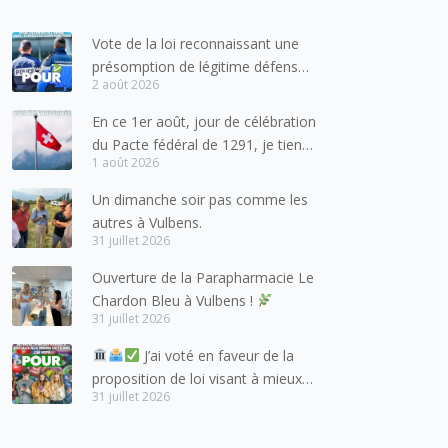
Vote de la loi reconnaissant une
présomption de légitime défense
2 août 2026
pour les forces de l’ordre
En ce 1er août, jour de célébration
du Pacte fédéral de 1291, je tiens
1 août 2026
à adresser mes meilleures
salutations à nos voisins et amis
Un dimanche soir pas comme les
suisses, et plus particulièrement
autres à Vulbens.
aux habitants du bassin genevois
31 juillet 2026
et de l’arc lémanique, avec
Ouverture de la Parapharmacie Le
lesquels la Haute-Savoie
Chardon Bleu à Vulbens !
entretient des liens étroits et
31 juillet 2026
quotidiens.
J’ai voté en faveur de la
proposition de loi visant à mieux
31 juillet 2026
protéger les mineurs des risques
liés à l’utilisation des réseaux
sociaux.