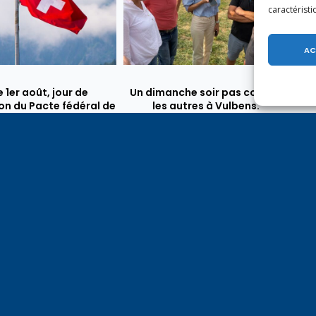
caractéristi
AC
e 1er août, jour de
Un dimanche soir pas comme
on du Pacte fédéral de
les autres à Vulbens.
e tiens à adresser mes
res salutations à nos
t amis suisses, et plus
ièrement aux habitants
n genevois et de l’arc
ue, avec lesquels la
avoie entretient des
troits et quotidiens.