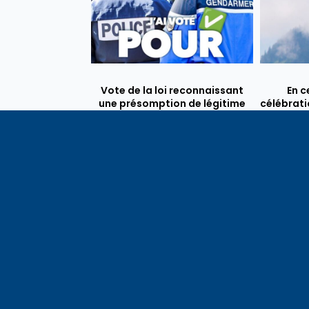
Vote de la loi reconnaissant
En c
une présomption de légitime
célébrati
défense pour les forces de
1291, j
l’ordre
meilleu
voisins e
particul
du bassi
lémaniq
Haute-S
liens é