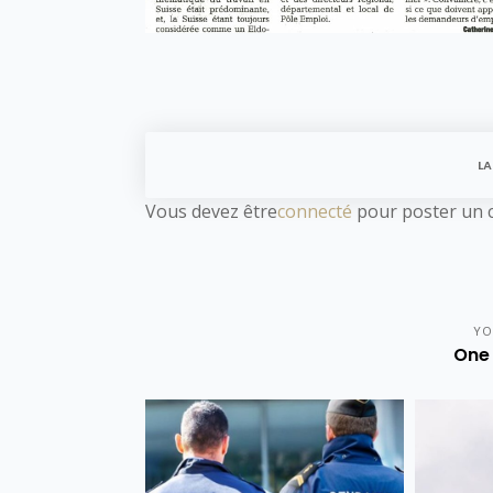
LA
Vous devez être
connecté
pour poster un 
YO
One 