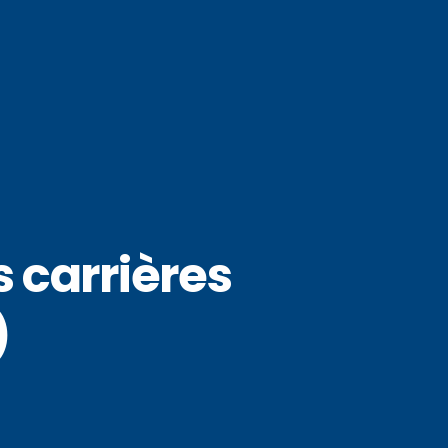
s carrières
)