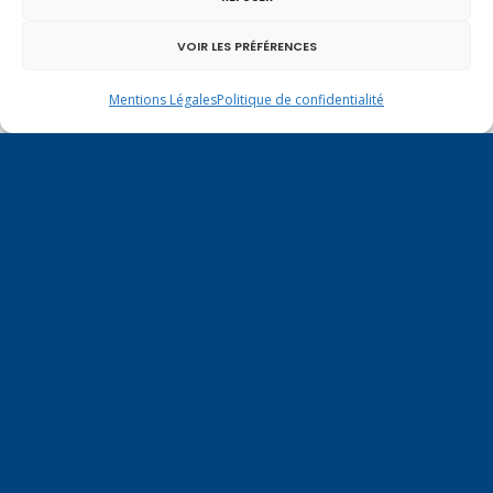
VOIR LES PRÉFÉRENCES
Mentions Légales
Politique de confidentialité
Un dimanche soir pas comme les autres à
Vulbens.
mars 2013
L
M
M
J
V
S
D
1
2
3
4
5
6
7
8
9
10