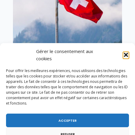
Gérer le consentement aux
En ce 1er août, jour de célébration du Pacte
cookies
fédéral de 1291, je tiens à adresser mes meilleures
salutations à nos voisins et amis suisses, et plus
Pour offrir les meilleures expériences, nous utilisons des technologies
particulièrement aux habitants du bassin
telles que les cookies pour stocker et/ou accéder aux informations des
genevois et de l’arc lémanique, avec lesquels la
appareils. Le fait de consentir à ces technologies nous permettra de
Haute-Savoie entretient des liens étroits et
traiter des données telles que le comportement de navigation ou les ID
quotidiens.
uniques sur ce site. Le fait de ne pas consentir ou de retirer son
consentement peut avoir un effet négatif sur certaines caractéristiques
et fonctions.
ACCEPTER
REFUSER