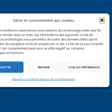
Gérer le consentement aux cookies
les meilleures expériences, nous utilisons des technologies telles que les
r stocker et/ou accéder aux informations des appareils. Le fait de
Contactez-moi à Paris
 ces technologies nous permettra de traiter des données telles que le
 de navigation ou les ID uniques sur ce site. Le fait de ne pas consentir
r son consentement peut avoir un effet négatif sur certaines
126 rue de l’Université
ques et fonctions.
75007 PARIS
Tél.
01.40.63.72.33
CEPTER
REFUSER
VOIR LES PRÉFÉRENCES
virginie.duby-muller@assemblee-nationale.fr
Mentions Légales
Politique de confidentialité