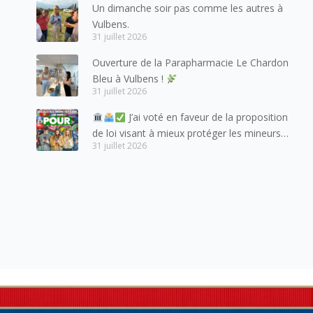
amis suisses, et plus particulièrement aux
Un dimanche soir pas comme les autres à
habitants du bassin genevois et de l’arc
Vulbens.
lémanique, avec lesquels la Haute-Savoie
31 juillet 2026
entretient des liens étroits et quotidiens.
Ouverture de la Parapharmacie Le Chardon
Bleu à Vulbens !
31 juillet 2026
J’ai voté en faveur de la proposition
de loi visant à mieux protéger les mineurs
31 juillet 2026
des risques liés à l’utilisation des réseaux
sociaux.