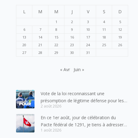
L
M
M
J
V
S
D
1
2
3
4
5
6
7
8
9
10
11
12
13
14
15
16
17
18
19
20
21
22
23
24
25
26
27
28
29
30
31
« Avr
Juin »
Vote de la loi reconnaissant une
présomption de légitime défense pour les
2 août 2026
forces de l’ordre
En ce 1er août, jour de célébration du
Pacte fédéral de 1291, je tiens à adresser
1 août 2026
mes meilleures salutations à nos voisins et