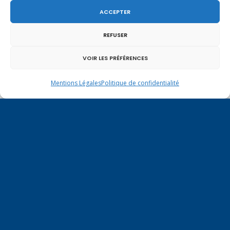
ACCEPTER
REFUSER
VOIR LES PRÉFÉRENCES
Mentions Légales
Politique de confidentialité
Un dimanche soir pas comme les autres à
Vulbens.
mai 2013