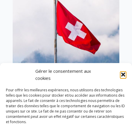
Gérer le consentement aux
cookies
En ce 1er août, jour de célébration du Pacte
Pour offrir les meilleures expériences, nous utilisons des technologies
fédéral de 1291, je tiens à adresser mes meilleures
telles que les cookies pour stocker et/ou accéder aux informations des
salutations à nos voisins et amis suisses, et plus
appareils. Le fait de consentir à ces technologies nous permettra de
particulièrement aux habitants du bassin
traiter des données telles que le comportement de navigation ou les ID
genevois et de l’arc lémanique, avec lesquels la
uniques sur ce site. Le fait de ne pas consentir ou de retirer son
Haute-Savoie entretient des liens étroits et
consentement peut avoir un effet négatif sur certaines caractéristiques
quotidiens.
et fonctions.