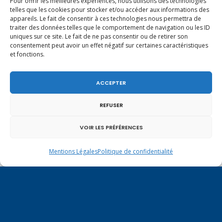
Pour offrir les meilleures expériences, nous utilisons des technologies
telles que les cookies pour stocker et/ou accéder aux informations des
appareils. Le fait de consentir à ces technologies nous permettra de
traiter des données telles que le comportement de navigation ou les ID
uniques sur ce site. Le fait de ne pas consentir ou de retirer son
consentement peut avoir un effet négatif sur certaines caractéristiques
et fonctions.
ACCEPTER
REFUSER
VOIR LES PRÉFÉRENCES
Un dimanche soir pas comme les autres à
Mentions Légales
Politique de confidentialité
Vulbens.
mai 2013