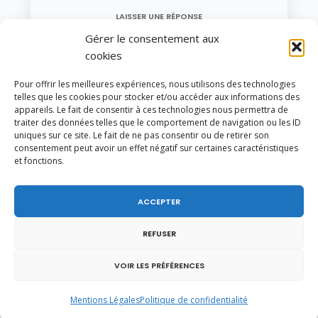
LAISSER UNE RÉPONSE
Gérer le consentement aux
Vous devez être
connecté
pour poster un
cookies
commentaire.
Pour offrir les meilleures expériences, nous utilisons des technologies
telles que les cookies pour stocker et/ou accéder aux informations des
appareils. Le fait de consentir à ces technologies nous permettra de
YOU MIGHT ALSO LIKE
traiter des données telles que le comportement de navigation ou les ID
One of the following
uniques sur ce site. Le fait de ne pas consentir ou de retirer son
consentement peut avoir un effet négatif sur certaines caractéristiques
et fonctions.
ACCEPTER
REFUSER
VOIR LES PRÉFÉRENCES
Mentions Légales
Politique de confidentialité