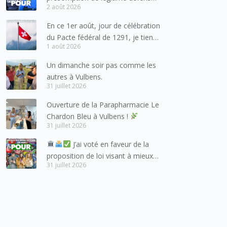
2 août 2026
pour les forces de l’ordre
En ce 1er août, jour de célébration
du Pacte fédéral de 1291, je tiens
1 août 2026
à adresser mes meilleures
salutations à nos voisins et amis
Un dimanche soir pas comme les
suisses, et plus particulièrement
autres à Vulbens.
aux habitants du bassin genevois
31 juillet 2026
et de l’arc lémanique, avec
Ouverture de la Parapharmacie Le
lesquels la Haute-Savoie
Chardon Bleu à Vulbens !
entretient des liens étroits et
31 juillet 2026
quotidiens.
J’ai voté en faveur de la
proposition de loi visant à mieux
31 juillet 2026
protéger les mineurs des risques
liés à l’utilisation des réseaux
sociaux.