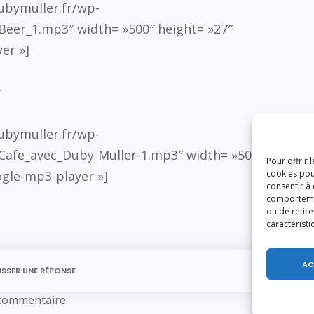
dubymuller.fr/wp-
eer_1.mp3″ width= »500″ height= »27″
er »]
r
dubymuller.fr/wp-
Cafe_avec_Duby-Muller-1.mp3″ width= »500″
Pour offrir 
ogle-mp3-player »]
cookies pou
consentir à
comportement
ou de retire
caractéristi
AC
ISSER UNE RÉPONSE
commentaire.