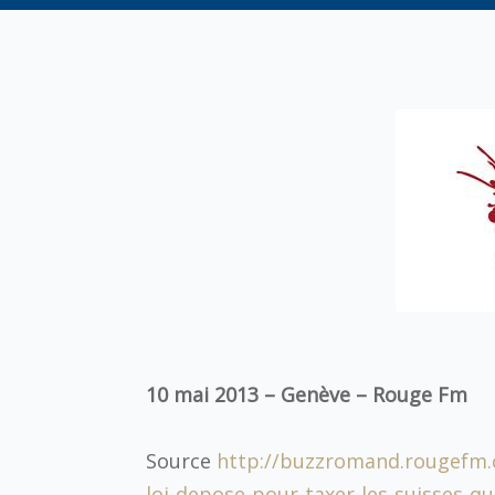
10 mai 2013 – Genève – Rouge Fm
Source
http://buzzromand.rougefm.
loi-depose-pour-taxer-les-suisses-qu