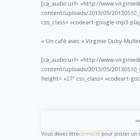
[ca_audio url= »http://www.virginie
content/uploads/2013/05/20130510_B
css_class= »codeart-google-mp3-play
« Un café avec » Virginie Duby-Mulle
[ca_audio url= »http://www.virginie
content/uploads/2013/05/20130510_
height= »27″ css_class= »codeart-go
LA
Vous devez être
connecté
pour poster un 