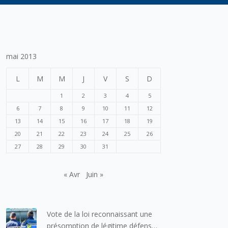
mai 2013
L
M
M
J
V
S
D
1
2
3
4
5
6
7
8
9
10
11
12
13
14
15
16
17
18
19
20
21
22
23
24
25
26
27
28
29
30
31
« Avr
Juin »
Vote de la loi reconnaissant une
présomption de légitime défense