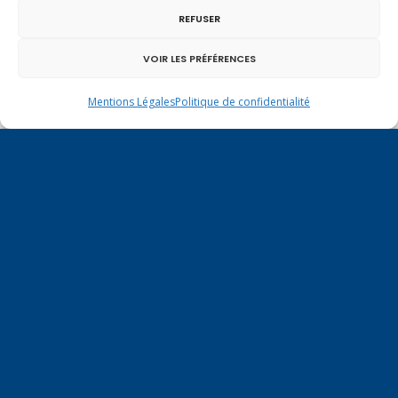
REFUSER
VOIR LES PRÉFÉRENCES
Mentions Légales
Politique de confidentialité
Vote de la loi reconnaissant une présomption de
légitime défense pour les forces de l’ordre