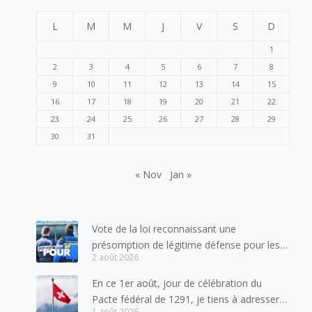
L
M
M
J
V
S
D
1
2
3
4
5
6
7
8
9
10
11
12
13
14
15
16
17
18
19
20
21
22
23
24
25
26
27
28
29
30
31
« Nov
Jan »
Vote de la loi reconnaissant une
présomption de légitime défense pour les
2 août 2026
forces de l’ordre
En ce 1er août, jour de célébration du
Pacte fédéral de 1291, je tiens à adresser
1 août 2026