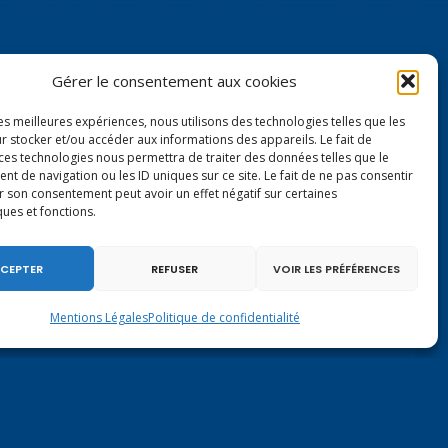
Gérer le consentement aux cookies
les meilleures expériences, nous utilisons des technologies telles que les
r stocker et/ou accéder aux informations des appareils. Le fait de
Contactez-moi à Paris
 ces technologies nous permettra de traiter des données telles que le
 de navigation ou les ID uniques sur ce site. Le fait de ne pas consentir
r son consentement peut avoir un effet négatif sur certaines
126 rue de l’Université
ques et fonctions.
75007 PARIS
Tél.
01.40.63.72.33
CEPTER
REFUSER
VOIR LES PRÉFÉRENCES
virginie.duby-muller@assemblee-nationale.fr
Mentions Légales
Politique de confidentialité