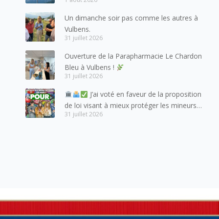
mes meilleures salutations à nos voisins et
amis suisses, et plus particulièrement aux
Un dimanche soir pas comme les autres à
habitants du bassin genevois et de l’arc
Vulbens.
lémanique, avec lesquels la Haute-Savoie
31 juillet 2026
entretient des liens étroits et quotidiens.
Ouverture de la Parapharmacie Le Chardon
Bleu à Vulbens !
31 juillet 2026
J’ai voté en faveur de la proposition
de loi visant à mieux protéger les mineurs
31 juillet 2026
des risques liés à l’utilisation des réseaux
sociaux.