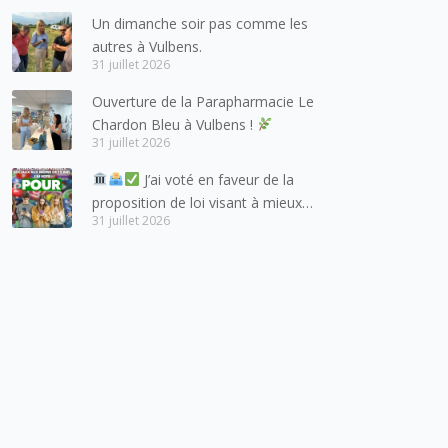
salutations à nos voisins et amis
Un dimanche soir pas comme les
suisses, et plus particulièrement
autres à Vulbens.
aux habitants du bassin genevois
31 juillet 2026
et de l’arc lémanique, avec
Ouverture de la Parapharmacie Le
lesquels la Haute-Savoie
Chardon Bleu à Vulbens !
entretient des liens étroits et
31 juillet 2026
quotidiens.
J’ai voté en faveur de la
proposition de loi visant à mieux
31 juillet 2026
protéger les mineurs des risques
liés à l’utilisation des réseaux
sociaux.