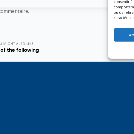
consentir à
comportement
commentaire.
ou de retire
caractéristi
AC
U MIGHT ALSO LIKE
of the following
e 1er août, jour de
Un dimanche soir pas comme
on du Pacte fédéral de
les autres à Vulbens.