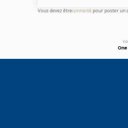
Vous devez être
connecté
pour poster un 
YO
One 
Vote de la loi reconnaissant
En c
une présomption de légitime
célébrati