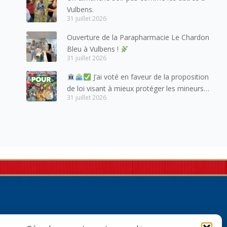
habitants du bassin genevois et de l’arc
Vulbens.
lémanique, avec lesquels la Haute-Savoie
31 juillet 2026
entretient des liens étroits et quotidiens.
Ouverture de la Parapharmacie Le Chardon
Bleu à Vulbens !
31 juillet 2026
J’ai voté en faveur de la proposition
de loi visant à mieux protéger les mineurs
31 juillet 2026
des risques liés à l’utilisation des réseaux
sociaux.