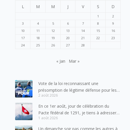
L
M
M
J
V
S
D
1
2
3
4
5
6
7
8
9
10
11
12
13
14
15
16
17
18
19
20
21
22
23
24
25
26
27
28
« Jan
Mar »
Vote de la loi reconnaissant une
présomption de légitime défense pour les
2 août 2026
forces de l’ordre
En ce 1er août, jour de célébration du
Pacte fédéral de 1291, je tiens à adresser
1 août 2026
mes meilleures salutations à nos voisins et
amis suisses, et plus particulièrement aux
Un dimanche soir pas comme les autres à