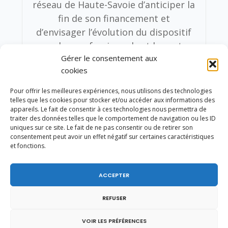
réseau de Haute-Savoie d’anticiper la
fin de son financement et
d’envisager l’évolution du dispositif
avec les professionnels et le centre
Gérer le consentement aux
hospitalier d’Annecy, en s’inspirant
cookies
en particulier de l’organisation mise
en place dans la Drôme (Valence et
Pour offrir les meilleures expériences, nous utilisons des technologies
Romans).
telles que les cookies pour stocker et/ou accéder aux informations des
appareils. Le fait de consentir à ces technologies nous permettra de
traiter des données telles que le comportement de navigation ou les ID
uniques sur ce site. Le fait de ne pas consentir ou de retirer son
consentement peut avoir un effet négatif sur certaines caractéristiques
et fonctions.
LAISSER UNE RÉPONSE
ACCEPTER
Vous devez être
connecté
pour poster un
REFUSER
commentaire.
VOIR LES PRÉFÉRENCES