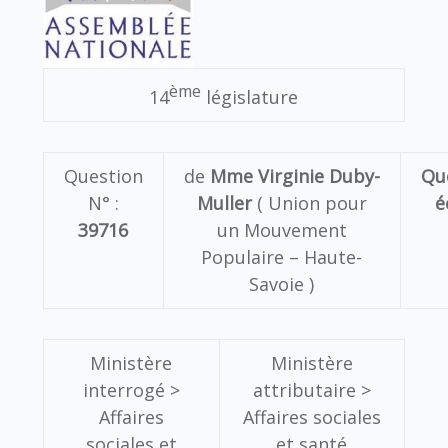
ème
14
législature
Question
de
Mme Virginie Duby-
Qu
N° :
Muller
( Union pour
é
39716
un Mouvement
Populaire – Haute-
Savoie )
Ministère
Ministère
interrogé >
attributaire >
Affaires
Affaires sociales
sociales et
et santé