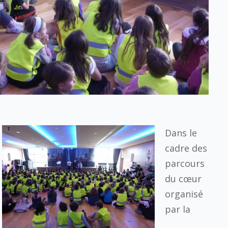
Dans le
cadre des
parcours
du cœur
organisé
par la