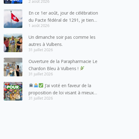
2 août 2026
pour les forces de l’ordre
En ce 1er août, jour de célébration
du Pacte fédéral de 1291, je tiens
1 août 2026
à adresser mes meilleures
salutations à nos voisins et amis
Un dimanche soir pas comme les
suisses, et plus particulièrement
autres à Vulbens.
aux habitants du bassin genevois
31 juillet 2026
et de l’arc lémanique, avec
Ouverture de la Parapharmacie Le
lesquels la Haute-Savoie
Chardon Bleu à Vulbens !
entretient des liens étroits et
31 juillet 2026
quotidiens.
J’ai voté en faveur de la
proposition de loi visant à mieux
31 juillet 2026
protéger les mineurs des risques
liés à l’utilisation des réseaux
sociaux.