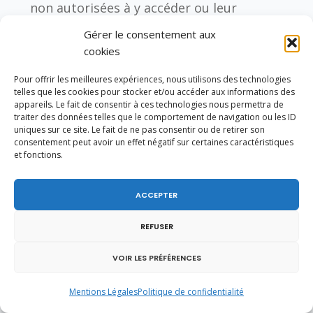
non autorisées à y accéder ou leur
détournement sont passibles des peines
Gérer le consentement aux
prévues aux articles 226-16 à 226-24 du
cookies
code pénal, soit cinq ans
Pour offrir les meilleures expériences, nous utilisons des technologies
d’emprisonnement et 300 000 euros
telles que les cookies pour stocker et/ou accéder aux informations des
appareils. Le fait de consentir à ces technologies nous permettra de
d’amende.
traiter des données telles que le comportement de navigation ou les ID
uniques sur ce site. Le fait de ne pas consentir ou de retirer son
consentement peut avoir un effet négatif sur certaines caractéristiques
Un amendement qui vous sera présenté
et fonctions.
tout à l’heure a pour objet de définir
précisément et limitativement les
ACCEPTER
finalités pour lesquelles les données
REFUSER
pourront être utilisées, afin de garantir
que ce registre ne serve qu’à des
VOIR LES PRÉFÉRENCES
objectifs d’intérêt général comme la
Mentions Légales
Politique de confidentialité
planification des investissements,