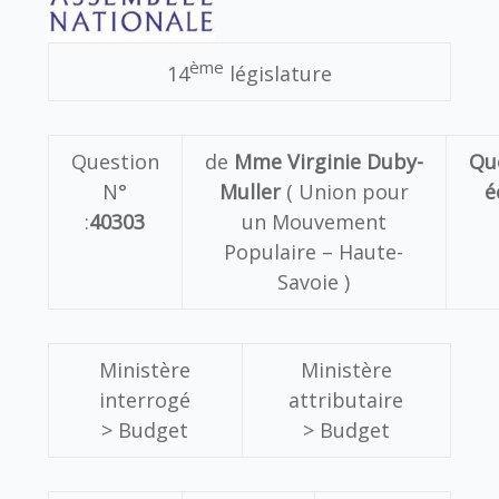
ème
14
législature
Question
de
Mme Virginie Duby-
Qu
N°
Muller
( Union pour
é
:
40303
un Mouvement
Populaire – Haute-
Savoie )
Ministère
Ministère
interrogé
attributaire
> Budget
> Budget