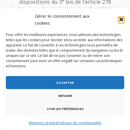
dispositions du 3° bis de l’article 278
bis du code général des impôts (CGI).
Gérer le consentement aux
Toutefois, la livraison par réseau
cookies
d’énergie calorifique produite au
moins à 50 % à partir de la biomasse
Pour offrir les meilleures expériences, nous utilisons des technologies
telles que les cookies pour stocker et/ou accéder aux informations des
(dont le bois), de la géothermie, des
appareils. Le fait de consentir à ces technologies nous permettra de
déchets et d’énergie de récupération
traiter des données telles que le comportement de navigation ou les ID
uniques sur ce site. Le fait de ne pas consentir ou de retirer son
bénéficie du taux réduit de 5,5 % de
consentement peut avoir un effet négatif sur certaines caractéristiques
la TVA sur le fondement du B de
et fonctions.
l’article 278-0 bis du CGI. Il est
rappelé que la plupart des autres
ACCEPTER
sources d’énergie ne bénéficient pas
d’une fiscalité aussi favorable que la
REFUSER
filière bois-énergie en matière de
VOIR LES PRÉFÉRENCES
TVA. En effet, la chaleur produite à
partir d’hydrocarbures (pétrole et
Mentions Légales
Politique de confidentialité
gaz), d’électricité, et même l’énergie