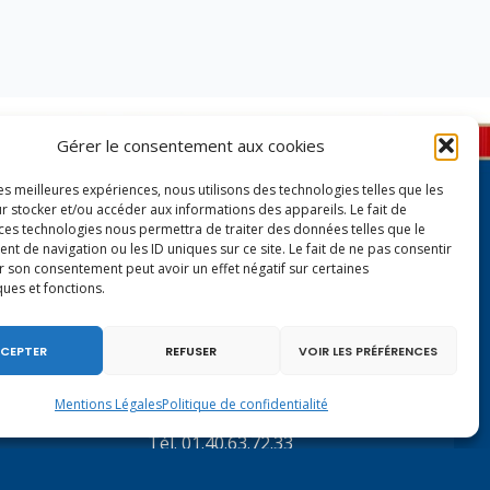
Gérer le consentement aux cookies
les meilleures expériences, nous utilisons des technologies telles que les
r stocker et/ou accéder aux informations des appareils. Le fait de
 ces technologies nous permettra de traiter des données telles que le
 de navigation ou les ID uniques sur ce site. Le fait de ne pas consentir
r son consentement peut avoir un effet négatif sur certaines
ques et fonctions.
Contactez-moi à Paris
CEPTER
REFUSER
VOIR LES PRÉFÉRENCES
126 rue de l’Université
Mentions Légales
Politique de confidentialité
75007 PARIS
Tél.
01.40.63.72.33
virginie.duby-muller@assemblee-nationale.fr