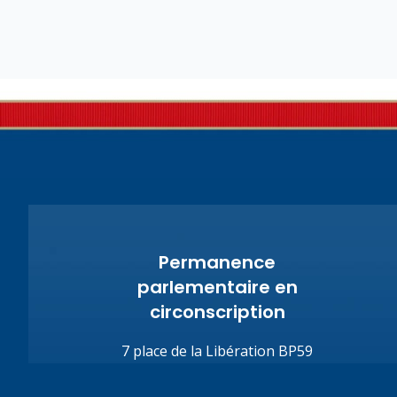
Permanence
parlementaire en
circonscription
7 place de la Libération BP59
74100 Annemasse
Tél.
+33 (0)4.50.80.35.02