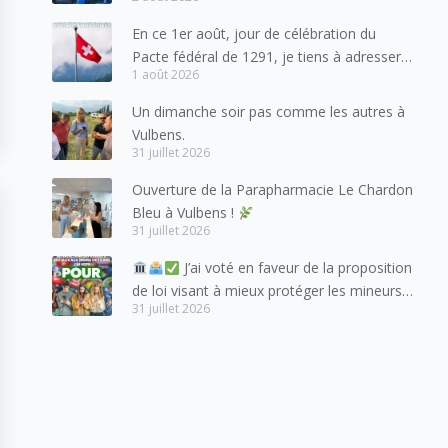
forces de l’ordre
En ce 1er août, jour de célébration du
Pacte fédéral de 1291, je tiens à adresser
1 août 2026
mes meilleures salutations à nos voisins et
amis suisses, et plus particulièrement aux
Un dimanche soir pas comme les autres à
habitants du bassin genevois et de l’arc
Vulbens.
lémanique, avec lesquels la Haute-Savoie
31 juillet 2026
entretient des liens étroits et quotidiens.
Ouverture de la Parapharmacie Le Chardon
Bleu à Vulbens !
31 juillet 2026
J’ai voté en faveur de la proposition
de loi visant à mieux protéger les mineurs
31 juillet 2026
des risques liés à l’utilisation des réseaux
sociaux.