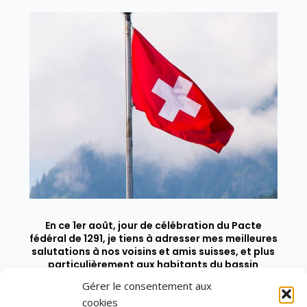
En ce 1er août, jour de célébration du Pacte
fédéral de 1291, je tiens à adresser mes meilleures
salutations à nos voisins et amis suisses, et plus
particulièrement aux habitants du bassin
genevois et de l’arc lémanique, avec lesquels la
Gérer le consentement aux
Haute-Savoie entretient des liens étroits et
cookies
quotidiens.