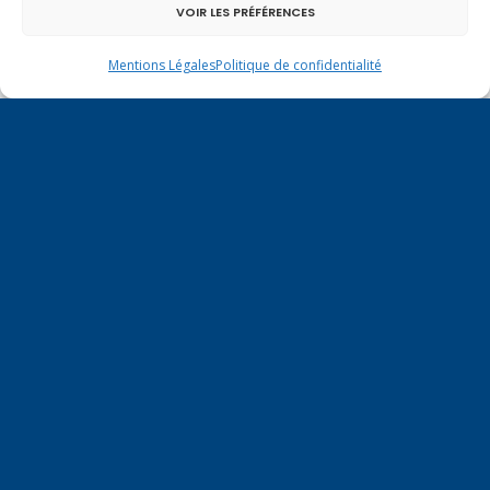
Haute-Savoie entretient des liens étroits et
VOIR LES PRÉFÉRENCES
quotidiens.
Mentions Légales
Politique de confidentialité
Un dimanche soir pas comme les autres à
Vulbens.