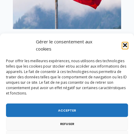
En ce 1er août, jour de célébration du Pacte
Gérer le consentement aux
fédéral de 1291, je tiens à adresser mes meilleures
cookies
salutations à nos voisins et amis suisses, et plus
particulièrement aux habitants du bassin
Pour offrir les meilleures expériences, nous utilisons des technologies
genevois et de l’arc lémanique, avec lesquels la
telles que les cookies pour stocker et/ou accéder aux informations des
Haute-Savoie entretient des liens étroits et
appareils. Le fait de consentir à ces technologies nous permettra de
quotidiens.
traiter des données telles que le comportement de navigation ou les ID
uniques sur ce site. Le fait de ne pas consentir ou de retirer son
consentement peut avoir un effet négatif sur certaines caractéristiques
et fonctions.
ACCEPTER
REFUSER