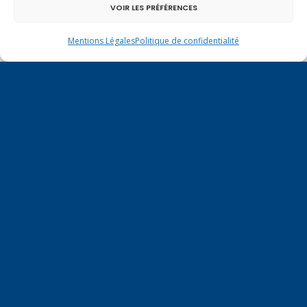
VOIR LES PRÉFÉRENCES
Mentions Légales
Politique de confidentialité
Un dimanche soir pas comme les autres à
Vulbens.
septembre 2015
L
M
M
J
V
S
D
1
2
3
4
5
6
7
8
9
10
11
12
13
14
15
16
17
18
19
20
21
22
23
24
25
26
27