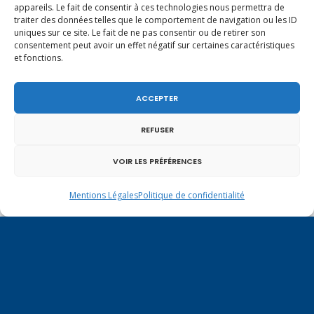
appareils. Le fait de consentir à ces technologies nous permettra de
traiter des données telles que le comportement de navigation ou les ID
uniques sur ce site. Le fait de ne pas consentir ou de retirer son
consentement peut avoir un effet négatif sur certaines caractéristiques
et fonctions.
ACCEPTER
REFUSER
VOIR LES PRÉFÉRENCES
Un dimanche soir pas comme les autres à
Vulbens.
Mentions Légales
Politique de confidentialité
mars 2016
L
M
M
J
V
S
D