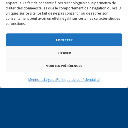
appareils. Le fait de consentir à ces technologies nous permettra de
En ce 1er août, jour de célébration du Pacte
traiter des données telles que le comportement de navigation ou les ID
fédéral de 1291, je tiens à adresser mes meilleures
uniques sur ce site. Le fait de ne pas consentir ou de retirer son
salutations à nos voisins et amis suisses, et plus
consentement peut avoir un effet négatif sur certaines caractéristiques
particulièrement aux habitants du bassin
et fonctions.
genevois et de l’arc lémanique, avec lesquels la
Haute-Savoie entretient des liens étroits et
quotidiens.
ACCEPTER
REFUSER
VOIR LES PRÉFÉRENCES
Mentions Légales
Politique de confidentialité