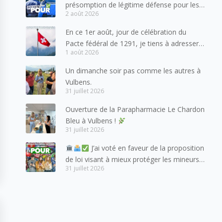
présomption de légitime défense pour les
2 août 2026
forces de l’ordre
En ce 1er août, jour de célébration du
Pacte fédéral de 1291, je tiens à adresser
1 août 2026
mes meilleures salutations à nos voisins et
amis suisses, et plus particulièrement aux
Un dimanche soir pas comme les autres à
habitants du bassin genevois et de l’arc
Vulbens.
lémanique, avec lesquels la Haute-Savoie
31 juillet 2026
entretient des liens étroits et quotidiens.
Ouverture de la Parapharmacie Le Chardon
Bleu à Vulbens !
31 juillet 2026
J’ai voté en faveur de la proposition
de loi visant à mieux protéger les mineurs
31 juillet 2026
des risques liés à l’utilisation des réseaux
sociaux.