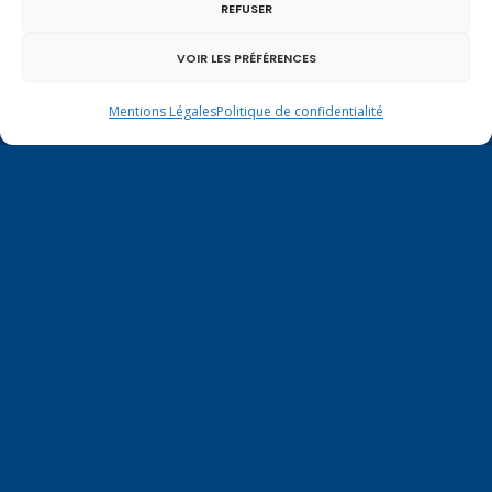
REFUSER
VOIR LES PRÉFÉRENCES
Permanence parlementaire en
circonscription
Mentions Légales
Politique de confidentialité
7 place de la Libération BP59
74100 Annemasse
Tél.
+33 (0)4.50.80.35.02
depute@virginiedubymuller.fr