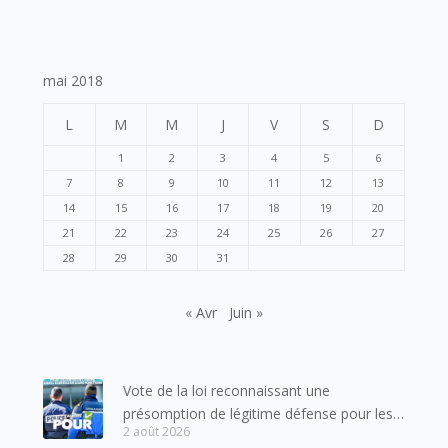
mai 2018
L
M
M
J
V
S
D
1
2
3
4
5
6
7
8
9
10
11
12
13
14
15
16
17
18
19
20
21
22
23
24
25
26
27
28
29
30
31
« Avr
Juin »
Vote de la loi reconnaissant une
présomption de légitime défense pour les
2 août 2026
forces de l’ordre