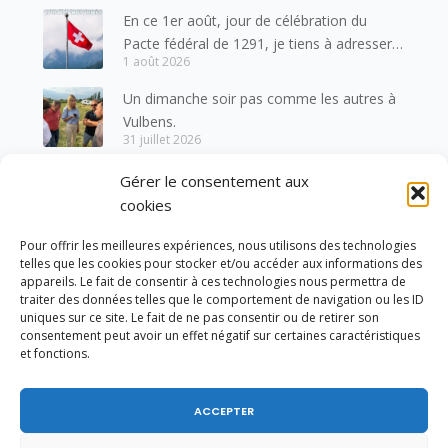
En ce 1er août, jour de célébration du
Pacte fédéral de 1291, je tiens à adresser
1 août 2026
mes meilleures salutations à nos voisins et
amis suisses, et plus particulièrement aux
Un dimanche soir pas comme les autres à
habitants du bassin genevois et de l’arc
Vulbens.
lémanique, avec lesquels la Haute-Savoie
31 juillet 2026
entretient des liens étroits et quotidiens.
Ouverture de la Parapharmacie Le Chardon
Gérer le consentement aux
Bleu à Vulbens !
cookies
31 juillet 2026
Pour offrir les meilleures expériences, nous utilisons des technologies
J’ai voté en faveur de la proposition
telles que les cookies pour stocker et/ou accéder aux informations des
de loi visant à mieux protéger les mineurs
appareils. Le fait de consentir à ces technologies nous permettra de
31 juillet 2026
des risques liés à l’utilisation des réseaux
traiter des données telles que le comportement de navigation ou les ID
uniques sur ce site. Le fait de ne pas consentir ou de retirer son
sociaux.
consentement peut avoir un effet négatif sur certaines caractéristiques
et fonctions.
ACCEPTER