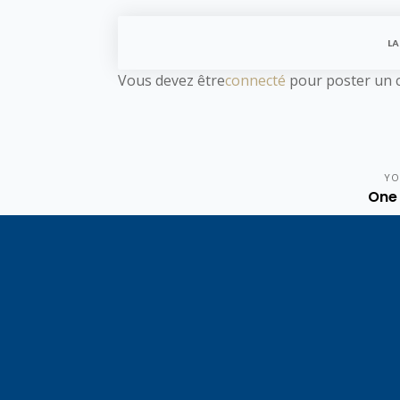
LA
Vous devez être
connecté
pour poster un 
YO
One 