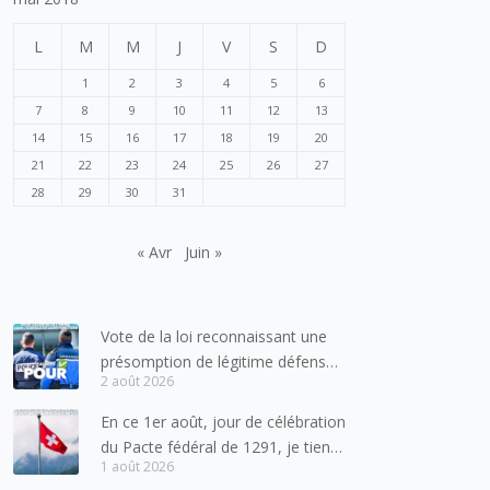
L
M
M
J
V
S
D
1
2
3
4
5
6
7
8
9
10
11
12
13
14
15
16
17
18
19
20
21
22
23
24
25
26
27
28
29
30
31
« Avr
Juin »
Vote de la loi reconnaissant une
présomption de légitime défense
2 août 2026
pour les forces de l’ordre
En ce 1er août, jour de célébration
du Pacte fédéral de 1291, je tiens
1 août 2026
à adresser mes meilleures