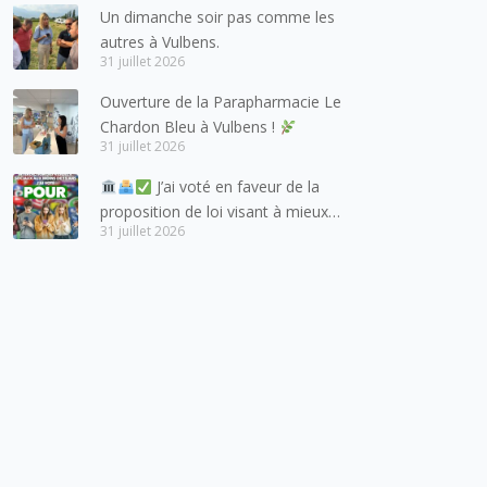
salutations à nos voisins et amis
Un dimanche soir pas comme les
suisses, et plus particulièrement
autres à Vulbens.
aux habitants du bassin genevois
31 juillet 2026
et de l’arc lémanique, avec
Ouverture de la Parapharmacie Le
lesquels la Haute-Savoie
Chardon Bleu à Vulbens !
entretient des liens étroits et
31 juillet 2026
quotidiens.
J’ai voté en faveur de la
proposition de loi visant à mieux
31 juillet 2026
protéger les mineurs des risques
liés à l’utilisation des réseaux
sociaux.