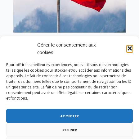
En ce 1er août, jour de célébration du Pacte
Gérer le consentement aux
fédéral de 1291, je tiens à adresser mes meilleures
cookies
salutations à nos voisins et amis suisses, et plus
particulièrement aux habitants du bassin
Pour offrir les meilleures expériences, nous utilisons des technologies
genevois et de l’arc lémanique, avec lesquels la
telles que les cookies pour stocker et/ou accéder aux informations des
Haute-Savoie entretient des liens étroits et
appareils. Le fait de consentir à ces technologies nous permettra de
quotidiens.
traiter des données telles que le comportement de navigation ou les ID
uniques sur ce site. Le fait de ne pas consentir ou de retirer son
consentement peut avoir un effet négatif sur certaines caractéristiques
et fonctions.
ACCEPTER
REFUSER