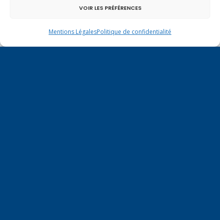
VOIR LES PRÉFÉRENCES
Mentions Légales
Politique de confidentialité
Un dimanche soir pas comme les autres à
Vulbens.
mai 2018
L
M
M
J
V
S
D
1
2
3
4
5
6
7
8
9
10
11
12
13
14
15
16
17
18
19
20
21
22
23
24
25
26
27