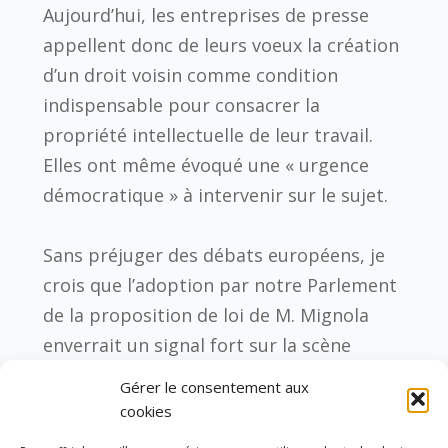
Aujourd’hui, les entreprises de presse
appellent donc de leurs voeux la création
d’un droit voisin comme condition
indispensable pour consacrer la
propriété intellectuelle de leur travail.
Elles ont même évoqué une « urgence
démocratique » à intervenir sur le sujet.
Sans préjuger des débats européens, je
crois que l’adoption par notre Parlement
de la proposition de loi de M. Mignola
enverrait un signal fort sur la scène
internationale. Elle aurait un impact
Gérer le consentement aux
immédiat sur l’économie de la presse et
cookies
fournirait aux éditeurs des moyens