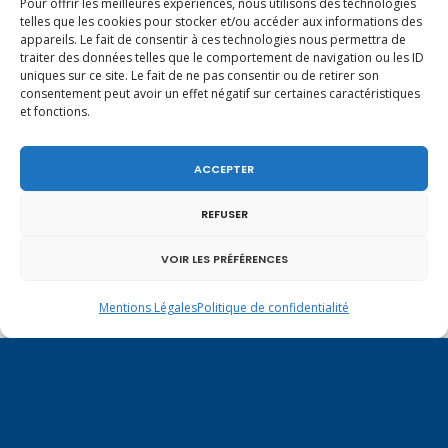
Pour offrir les meilleures expériences, nous utilisons des technologies
juridiques de dialoguer et de négocier
telles que les cookies pour stocker et/ou accéder aux informations des
appareils. Le fait de consentir à ces technologies nous permettra de
avec les plateformes mondiales, tout en
traiter des données telles que le comportement de navigation ou les ID
les protégeant.
uniques sur ce site. Le fait de ne pas consentir ou de retirer son
consentement peut avoir un effet négatif sur certaines caractéristiques
et fonctions.
Nous devons agir et être force de
proposition sur ce sujet. Il y va de notre
ACCEPTER
responsabilité en tant que
REFUSER
parlementaires. Le texte qui nous est
soumis va donc dans le bon sens, et doit
VOIR LES PRÉFÉRENCES
être abordé dans un esprit transpartisan.
Mentions Légales
Politique de confidentialité
Je m’étonne d’ailleurs de l’opposition en
commission des députés du groupe La
République en marche à ce texte, alors
que la mesure proposée était inscrite
dans le programme présidentiel