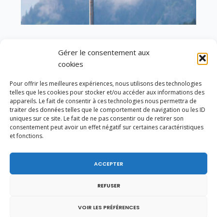
En ce 1er août, jour de célébration du Pacte
Gérer le consentement aux
fédéral de 1291, je tiens à adresser mes meilleures
salutations à nos voisins et amis suisses, et plus
cookies
particulièrement aux habitants du bassin
genevois et de l’arc lémanique, avec lesquels la
Pour offrir les meilleures expériences, nous utilisons des technologies
Haute-Savoie entretient des liens étroits et
telles que les cookies pour stocker et/ou accéder aux informations des
quotidiens.
appareils. Le fait de consentir à ces technologies nous permettra de
traiter des données telles que le comportement de navigation ou les ID
uniques sur ce site. Le fait de ne pas consentir ou de retirer son
consentement peut avoir un effet négatif sur certaines caractéristiques
et fonctions.
ACCEPTER
REFUSER
VOIR LES PRÉFÉRENCES