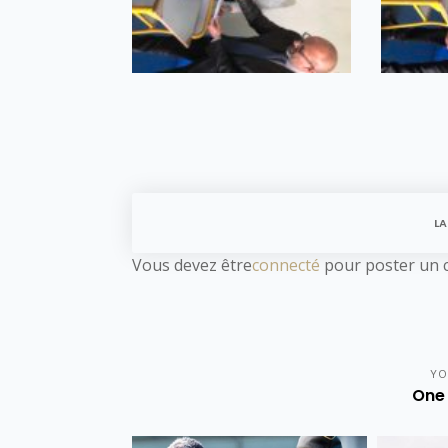
LA
Vous devez être
connecté
pour poster un 
YO
One 