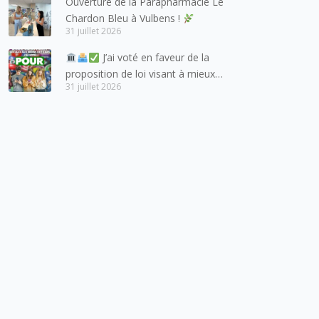
Ouverture de la Parapharmacie Le
lesquels la Haute-Savoie
Chardon Bleu à Vulbens !
entretient des liens étroits et
31 juillet 2026
quotidiens.
J’ai voté en faveur de la
proposition de loi visant à mieux
31 juillet 2026
protéger les mineurs des risques
liés à l’utilisation des réseaux
sociaux.