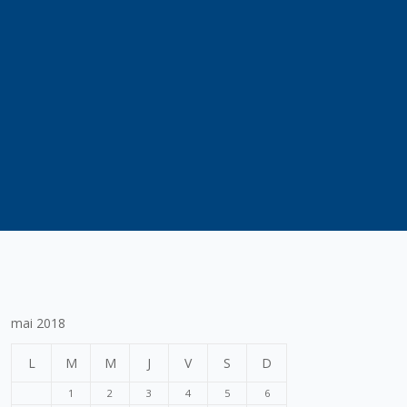
mai 2018
L
M
M
J
V
S
D
1
2
3
4
5
6