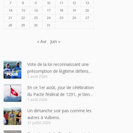
7
8
9
10
11
12
13
14
15
16
17
18
19
20
21
22
23
24
25
26
27
28
29
30
31
« Avr
Juin »
Vote de la loi reconnaissant une
présomption de légitime défense
2 août 2026
pour les forces de l’ordre
En ce 1er août, jour de célébration
du Pacte fédéral de 1291, je tiens
1 août 2026
à adresser mes meilleures
salutations à nos voisins et amis
Un dimanche soir pas comme les
suisses, et plus particulièrement
autres à Vulbens.
aux habitants du bassin genevois
31 juillet 2026
et de l’arc lémanique, avec