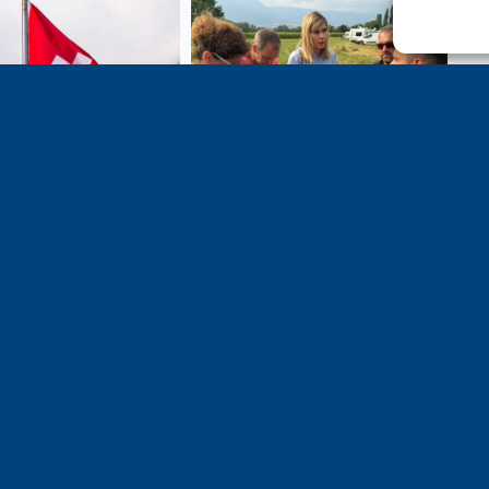
e 1er août, jour de
Un dimanche soir pas comme
on du Pacte fédéral de
les autres à Vulbens.
e tiens à adresser mes
res salutations à nos
t amis suisses, et plus
ièrement aux habitants
n genevois et de l’arc
ue, avec lesquels la
avoie entretient des
troits et quotidiens.