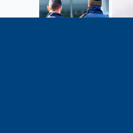
Vote de la loi reconnaissant
En c
une présomption de légitime
célébrati
défense pour les forces de
1291, j
l’ordre
meilleu
voisins e
particul
du bassi
lémaniq
Haute-S
liens é