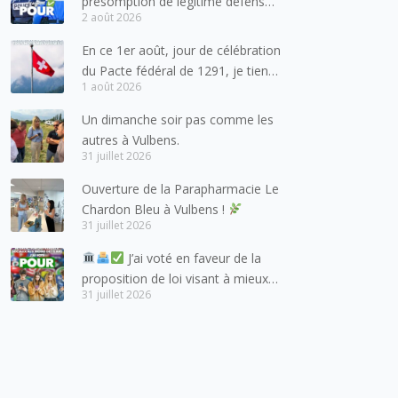
présomption de légitime défense
2 août 2026
pour les forces de l’ordre
En ce 1er août, jour de célébration
du Pacte fédéral de 1291, je tiens
1 août 2026
à adresser mes meilleures
salutations à nos voisins et amis
Un dimanche soir pas comme les
suisses, et plus particulièrement
autres à Vulbens.
aux habitants du bassin genevois
31 juillet 2026
et de l’arc lémanique, avec
Ouverture de la Parapharmacie Le
lesquels la Haute-Savoie
Chardon Bleu à Vulbens !
entretient des liens étroits et
31 juillet 2026
quotidiens.
J’ai voté en faveur de la
proposition de loi visant à mieux
31 juillet 2026
protéger les mineurs des risques
liés à l’utilisation des réseaux
sociaux.