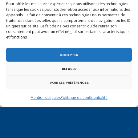
Pour offrir les meilleures expériences, nous utilisons des technologies
telles que les cookies pour stocker et/ou accéder aux informations des
appareils. Le fait de consentir à ces technologies nous permettra de
traiter des données telles que le comportement de navigation ou les ID
uniques sur ce site. Le fait de ne pas consentir ou de retirer son
Un dimanche soir pas comme les autres à
consentement peut avoir un effet négatif sur certaines caractéristiques
Vulbens.
et fonctions.
ACCEPTER
février 2019
REFUSER
L
M
M
J
V
S
D
VOIR LES PRÉFÉRENCES
1
2
3
Mentions Légales
Politique de confidentialité
4
5
6
7
8
9
10
11
12
13
14
15
16
17
18
19
20
21
22
23
24
25
26
27
28
« Jan
Mar »