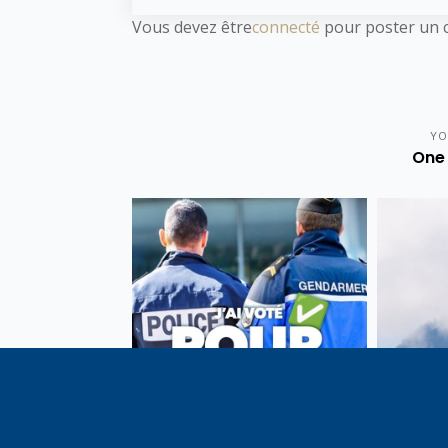
Vous devez être
connecté
pour poster un 
YO
One 
Vote de la loi reconnaissant
En c
une présomption de légitime
célébrati