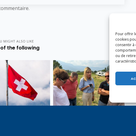
commentaire.
Pour offrir 
cookies pou
U MIGHT ALSO LIKE
consentir à
of the following
comportement
ou de retire
caractéristi
AC
e 1er août, jour de
Un dimanche soir pas comme
on du Pacte fédéral de
les autres à Vulbens.