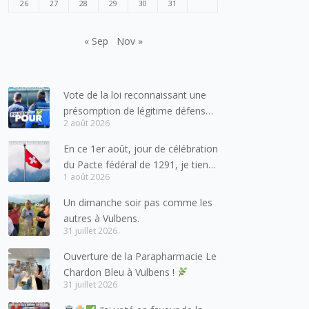
26
27
28
29
30
31
« Sep
Nov »
Vote de la loi reconnaissant une
présomption de légitime défense
2 août 2026
pour les forces de l’ordre
En ce 1er août, jour de célébration
du Pacte fédéral de 1291, je tiens
1 août 2026
à adresser mes meilleures
salutations à nos voisins et amis
Un dimanche soir pas comme les
suisses, et plus particulièrement
autres à Vulbens.
aux habitants du bassin genevois
31 juillet 2026
et de l’arc lémanique, avec
Ouverture de la Parapharmacie Le
lesquels la Haute-Savoie
Chardon Bleu à Vulbens !
entretient des liens étroits et
31 juillet 2026
quotidiens.