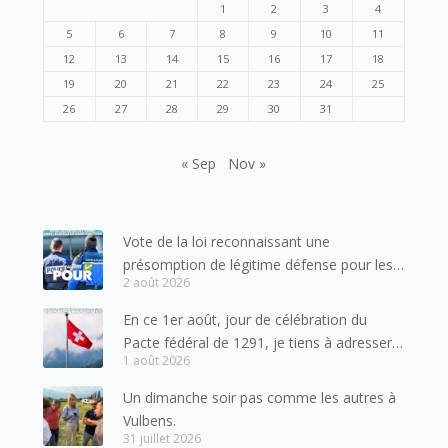
1
2
3
4
5
6
7
8
9
10
11
12
13
14
15
16
17
18
19
20
21
22
23
24
25
26
27
28
29
30
31
« Sep
Nov »
Vote de la loi reconnaissant une
présomption de légitime défense pour les
2 août 2026
forces de l’ordre
En ce 1er août, jour de célébration du
Pacte fédéral de 1291, je tiens à adresser
1 août 2026
mes meilleures salutations à nos voisins et
amis suisses, et plus particulièrement aux
Un dimanche soir pas comme les autres à
habitants du bassin genevois et de l’arc
Vulbens.
lémanique, avec lesquels la Haute-Savoie
31 juillet 2026