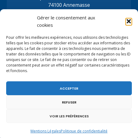
74100 Annemasse
Tél.
+33 (0)4.50.80.35.02
Gérer le consentement aux
depute@virginiedubymuller.fr
cookies
Pour offrir les meilleures expériences, nous utilisons des technologies
telles que les cookies pour stocker et/ou accéder aux informations des
appareils. Le fait de consentir à ces technologies nous permettra de
traiter des données telles que le comportement de navigation ou les ID
uniques sur ce site. Le fait de ne pas consentir ou de retirer son
consentement peut avoir un effet négatif sur certaines caractéristiques
et fonctions.
ACCEPTER
REFUSER
VOIR LES PRÉFÉRENCES
Mentions légales
|
Politique de confidentialité
Mentions Légales
Politique de confidentialité