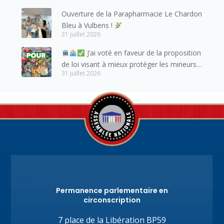
entretient des liens étroits et quotidiens.
Ouverture de la Parapharmacie Le Chardon
Bleu à Vulbens !
31 juillet 2026
J’ai voté en faveur de la proposition
de loi visant à mieux protéger les mineurs
31 juillet 2026
des risques liés à l’utilisation des réseaux
sociaux.
Permanence parlementaire en
circonscription
7 place de la Libération BP59