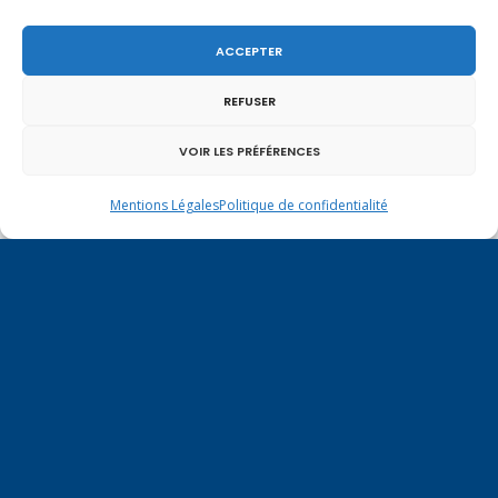
ACCEPTER
REFUSER
Un dimanche soir pas comme les autres à
Vulbens.
VOIR LES PRÉFÉRENCES
Mentions Légales
Politique de confidentialité
octobre 2020
L
M
M
J
V
S
D
1
2
3
4
5
6
7
8
9
10
11
12
13
14
15
16
17
18
19
20
21
22
23
24
25
26
27
28
29
30
31