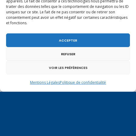
appareils. Le fait de consentir à ces technologies nous permettra de
traiter des données telles que le comportement de navigation ou les ID
uniques sur ce site. Le fait de ne pas consentir ou de retirer son
consentement peut avoir un effet négatif sur certaines caractéristiques
et fonctions.
ACCEPTER
REFUSER
VOIR LES PRÉFÉRENCES
Un dimanche soir pas comme les autres à
Vulbens.
Mentions Légales
Politique de confidentialité
octobre 2020
L
M
M
J
V
S
D