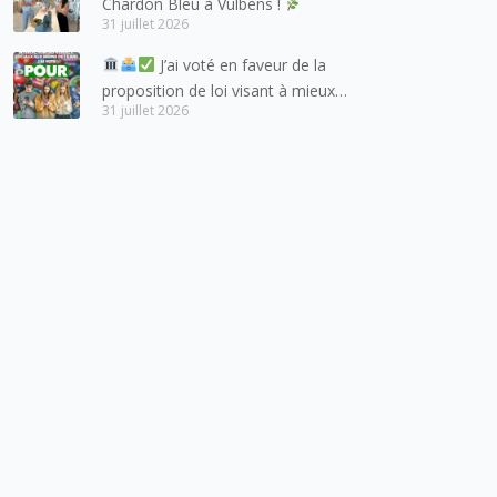
Chardon Bleu à Vulbens !
entretient des liens étroits et
31 juillet 2026
quotidiens.
J’ai voté en faveur de la
proposition de loi visant à mieux
31 juillet 2026
protéger les mineurs des risques
liés à l’utilisation des réseaux
sociaux.