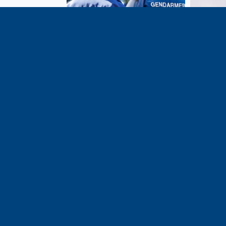
Vote de la loi reconnaissant
En c
une présomption de légitime
célébrati
défense pour les forces de
1291, j
l’ordre
meilleu
voisins e
particul
du bassi
lémaniq
Haute-S
liens é