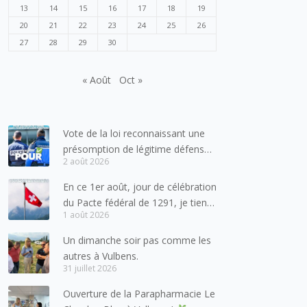
13
14
15
16
17
18
19
20
21
22
23
24
25
26
27
28
29
30
« Août
Oct »
Vote de la loi reconnaissant une
présomption de légitime défense
2 août 2026
pour les forces de l’ordre
En ce 1er août, jour de célébration
du Pacte fédéral de 1291, je tiens
1 août 2026
à adresser mes meilleures
salutations à nos voisins et amis
Un dimanche soir pas comme les
suisses, et plus particulièrement
autres à Vulbens.
aux habitants du bassin genevois
31 juillet 2026
et de l’arc lémanique, avec
Ouverture de la Parapharmacie Le
lesquels la Haute-Savoie