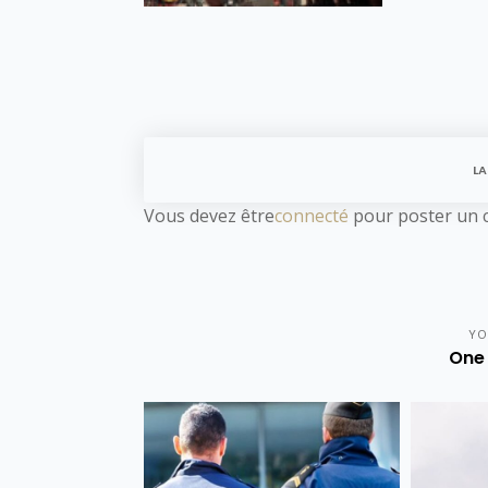
LA
Vous devez être
connecté
pour poster un 
YO
One 