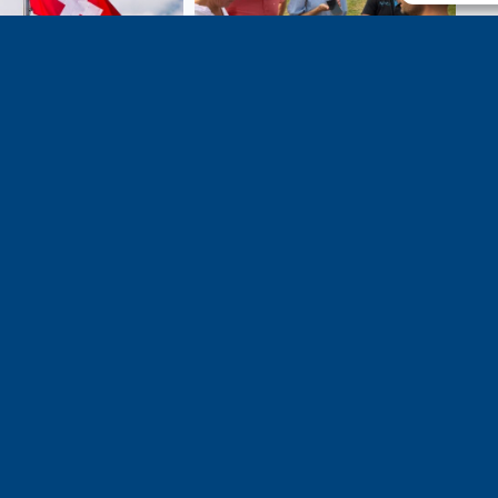
e 1er août, jour de
Un dimanche soir pas comme
on du Pacte fédéral de
les autres à Vulbens.
e tiens à adresser mes
res salutations à nos
t amis suisses, et plus
ièrement aux habitants
n genevois et de l’arc
ue, avec lesquels la
avoie entretient des
troits et quotidiens.