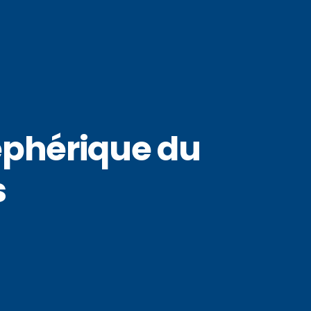
éphérique du
s