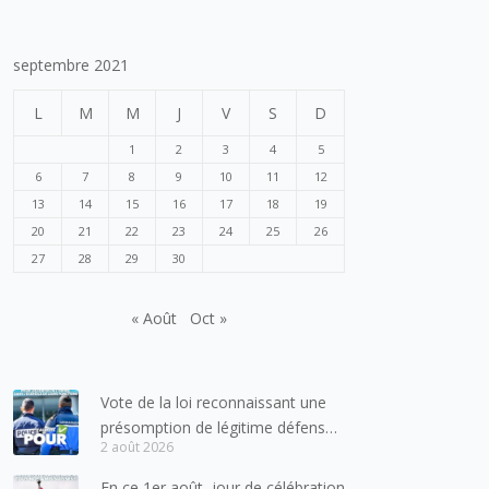
septembre 2021
L
M
M
J
V
S
D
1
2
3
4
5
6
7
8
9
10
11
12
13
14
15
16
17
18
19
20
21
22
23
24
25
26
27
28
29
30
« Août
Oct »
Vote de la loi reconnaissant une
présomption de légitime défense
2 août 2026
pour les forces de l’ordre
En ce 1er août, jour de célébration