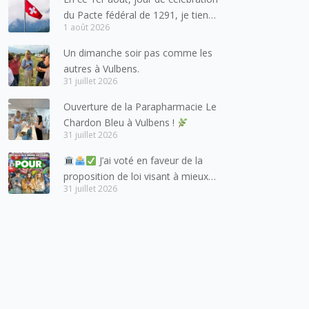
du Pacte fédéral de 1291, je tiens
1 août 2026
à adresser mes meilleures
salutations à nos voisins et amis
Un dimanche soir pas comme les
suisses, et plus particulièrement
autres à Vulbens.
aux habitants du bassin genevois
31 juillet 2026
et de l’arc lémanique, avec
Ouverture de la Parapharmacie Le
lesquels la Haute-Savoie
Chardon Bleu à Vulbens !
entretient des liens étroits et
31 juillet 2026
quotidiens.
J’ai voté en faveur de la
proposition de loi visant à mieux
31 juillet 2026
protéger les mineurs des risques
liés à l’utilisation des réseaux
sociaux.