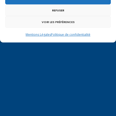
REFUSER
VOIR LES PRÉFÉRENCES
Mentions légales
|
Politique de confidentialité
Mentions Légales
Politique de confidentialité
Contactez-moi à Paris
126 rue de l’Université
75007 PARIS
Tél.
01.40.63.72.33
virginie.duby-muller@assemblee-
nationale.fr