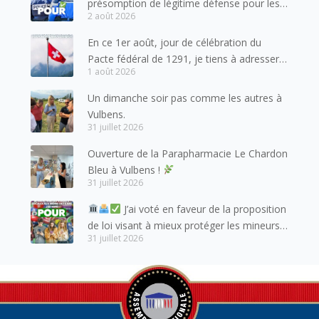
présomption de légitime défense pour les
2 août 2026
forces de l’ordre
En ce 1er août, jour de célébration du
Pacte fédéral de 1291, je tiens à adresser
1 août 2026
mes meilleures salutations à nos voisins et
amis suisses, et plus particulièrement aux
Un dimanche soir pas comme les autres à
habitants du bassin genevois et de l’arc
Vulbens.
lémanique, avec lesquels la Haute-Savoie
31 juillet 2026
entretient des liens étroits et quotidiens.
Ouverture de la Parapharmacie Le Chardon
Bleu à Vulbens !
31 juillet 2026
J’ai voté en faveur de la proposition
de loi visant à mieux protéger les mineurs
31 juillet 2026
des risques liés à l’utilisation des réseaux
sociaux.