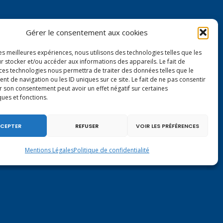
Gérer le consentement aux cookies
les meilleures expériences, nous utilisons des technologies telles que les
r stocker et/ou accéder aux informations des appareils. Le fait de
Contactez-moi à Paris
 ces technologies nous permettra de traiter des données telles que le
 de navigation ou les ID uniques sur ce site. Le fait de ne pas consentir
r son consentement peut avoir un effet négatif sur certaines
126 rue de l’Université
ques et fonctions.
75007 PARIS
Tél.
01.40.63.72.33
CEPTER
REFUSER
VOIR LES PRÉFÉRENCES
virginie.duby-muller@assemblee-nationale.fr
Mentions Légales
Politique de confidentialité
CTION INTERDITE.