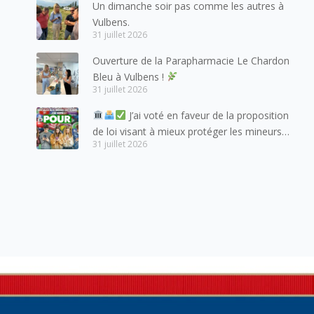
Un dimanche soir pas comme les autres à
habitants du bassin genevois et de l’arc
Vulbens.
lémanique, avec lesquels la Haute-Savoie
31 juillet 2026
entretient des liens étroits et quotidiens.
Ouverture de la Parapharmacie Le Chardon
Bleu à Vulbens !
31 juillet 2026
J’ai voté en faveur de la proposition
de loi visant à mieux protéger les mineurs
31 juillet 2026
des risques liés à l’utilisation des réseaux
sociaux.