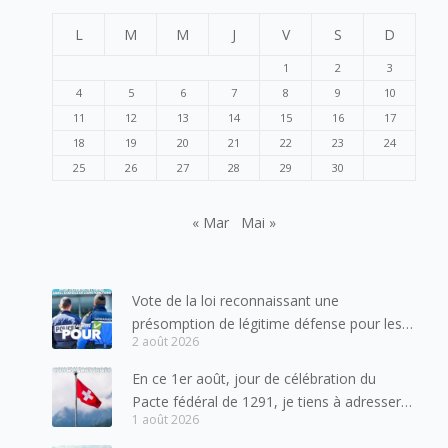
L
M
M
J
V
S
D
1
2
3
4
5
6
7
8
9
10
11
12
13
14
15
16
17
18
19
20
21
22
23
24
25
26
27
28
29
30
« Mar
Mai »
Vote de la loi reconnaissant une
présomption de légitime défense pour les
2 août 2026
forces de l’ordre
En ce 1er août, jour de célébration du
Pacte fédéral de 1291, je tiens à adresser
1 août 2026
mes meilleures salutations à nos voisins et
amis suisses, et plus particulièrement aux