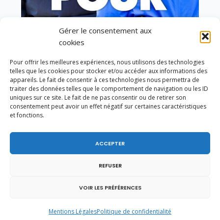
Gérer le consentement aux
Vote de la loi reconnaissant une présomption de
cookies
légitime défense pour les forces de l’ordre
Pour offrir les meilleures expériences, nous utilisons des technologies
telles que les cookies pour stocker et/ou accéder aux informations des
appareils. Le fait de consentir à ces technologies nous permettra de
traiter des données telles que le comportement de navigation ou les ID
uniques sur ce site. Le fait de ne pas consentir ou de retirer son
consentement peut avoir un effet négatif sur certaines caractéristiques
et fonctions.
ACCEPTER
REFUSER
VOIR LES PRÉFÉRENCES
Mentions Légales
Politique de confidentialité
En ce 1er août, jour de célébration du Pacte