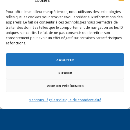
cookies
YOU MIGHT ALSO LIKE
One of the following
Pour offrir les meilleures expériences, nous utilisons des technologies
telles que les cookies pour stocker et/ou accéder aux informations des
appareils. Le fait de consentir à ces technologies nous permettra de
traiter des données telles que le comportement de navigation ou les ID
uniques sur ce site. Le fait de ne pas consentir ou de retirer son
consentement peut avoir un effet négatif sur certaines caractéristiques
et fonctions.
ACCEPTER
REFUSER
VOIR LES PRÉFÉRENCES
Mentions Légales
Politique de confidentialité
Vote de la loi reconnaissant une présomption de
légitime défense pour les forces de l’ordre